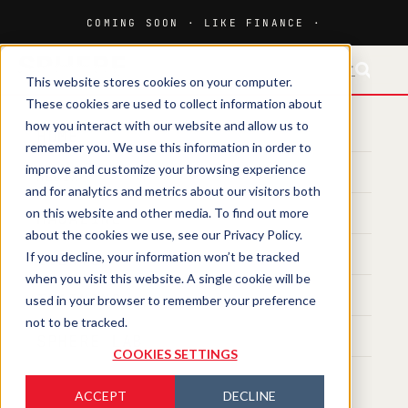
FR-CH
DE
EN
EN-CH
IT
This website stores cookies on your computer.
These cookies are used to collect information about
how you interact with our website and allow us to
HOME
remember you. We use this information in order to
improve and customize your browsing experience
MEDIA
and for analytics and metrics about our visitors both
on this website and other media. To find out more
MAGAZINE
about the cookies we use, see our Privacy Policy.
If you decline, your information won’t be tracked
EVENTS
when you visit this website. A single cookie will be
TRAINING
used in your browser to remember your preference
not to be tracked.
SPHERE LAB
COOKIES SETTINGS
ACCEPT
DECLINE