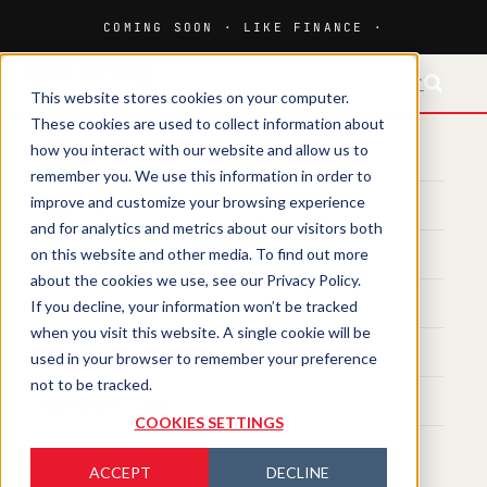
FR-CH
This website stores cookies on your computer.
These cookies are used to collect information about
how you interact with our website and allow us to
HOME
remember you. We use this information in order to
improve and customize your browsing experience
MEDIA
and for analytics and metrics about our visitors both
on this website and other media. To find out more
MAGAZINE
about the cookies we use, see our Privacy Policy.
If you decline, your information won’t be tracked
EVENTS
when you visit this website. A single cookie will be
TRAINING
used in your browser to remember your preference
not to be tracked.
SPHERE LAB
COOKIES SETTINGS
ACCEPT
DECLINE