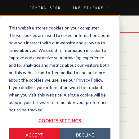
FR-CH
EN
This website stores cookies on your computer.
These cookies are used to collect information about
how you interact with our website and allow us to
HOME
remember you. We use this information in order to
improve and customize your browsing experience
MEDIA
and for analytics and metrics about our visitors both
on this website and other media. To find out more
MAGAZINE
about the cookies we use, see our Privacy Policy.
If you decline, your information won’t be tracked
EVENTS
when you visit this website. A single cookie will be
TRAINING
used in your browser to remember your preference
not to be tracked.
SPHERE LAB
COOKIES SETTINGS
ACCEPT
DECLINE