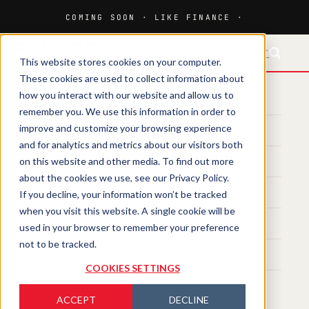
FR-CH
EN
This website stores cookies on your computer.
These cookies are used to collect information about
how you interact with our website and allow us to
HOME
remember you. We use this information in order to
improve and customize your browsing experience
MEDIA
and for analytics and metrics about our visitors both
on this website and other media. To find out more
MAGAZINE
about the cookies we use, see our Privacy Policy.
If you decline, your information won’t be tracked
EVENTS
when you visit this website. A single cookie will be
TRAINING
used in your browser to remember your preference
not to be tracked.
SPHERE LAB
COOKIES SETTINGS
ACCEPT
DECLINE