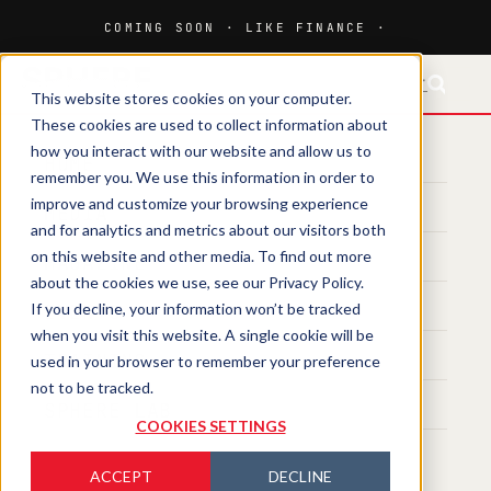
FR-CH
This website stores cookies on your computer.
These cookies are used to collect information about
how you interact with our website and allow us to
HOME
remember you. We use this information in order to
improve and customize your browsing experience
MEDIA
and for analytics and metrics about our visitors both
on this website and other media. To find out more
MAGAZINE
about the cookies we use, see our Privacy Policy.
If you decline, your information won’t be tracked
EVENTS
when you visit this website. A single cookie will be
TRAINING
used in your browser to remember your preference
not to be tracked.
SPHERE LAB
COOKIES SETTINGS
ACCEPT
DECLINE