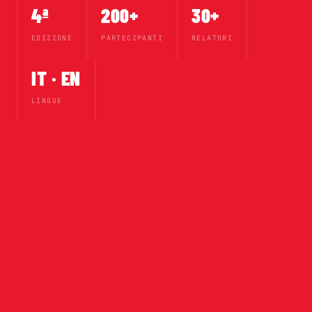
4ª
200+
30+
EDIZIONE
PARTECIPANTI
RELATORI
IT · EN
LINGUE