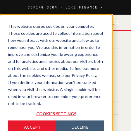
FR-CH
This website stores cookies on your computer.
These cookies are used to collect information about
how you interact with our website and allow us to
HOME
remember you. We use this information in order to
improve and customize your browsing experience
MEDIA
and for analytics and metrics about our visitors both
on this website and other media. To find out more
MAGAZINE
about the cookies we use, see our Privacy Policy.
If you decline, your information won’t be tracked
EVENTS
when you visit this website. A single cookie will be
TRAINING
used in your browser to remember your preference
not to be tracked.
SPHERE LAB
COOKIES SETTINGS
ACCEPT
DECLINE