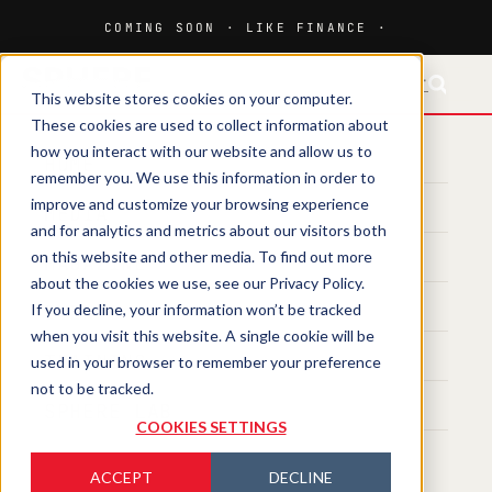
FR-CH
This website stores cookies on your computer.
These cookies are used to collect information about
how you interact with our website and allow us to
HOME
remember you. We use this information in order to
improve and customize your browsing experience
MEDIA
and for analytics and metrics about our visitors both
on this website and other media. To find out more
MAGAZINE
about the cookies we use, see our Privacy Policy.
If you decline, your information won’t be tracked
EVENTS
when you visit this website. A single cookie will be
TRAINING
used in your browser to remember your preference
not to be tracked.
SPHERE LAB
COOKIES SETTINGS
ACCEPT
DECLINE