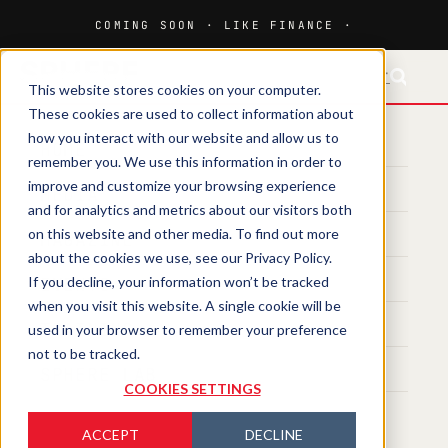
FR-CH
This website stores cookies on your computer.
These cookies are used to collect information about
how you interact with our website and allow us to
HOME
remember you. We use this information in order to
improve and customize your browsing experience
MEDIA
and for analytics and metrics about our visitors both
on this website and other media. To find out more
MAGAZINE
about the cookies we use, see our Privacy Policy.
If you decline, your information won’t be tracked
EVENTS
when you visit this website. A single cookie will be
TRAINING
used in your browser to remember your preference
not to be tracked.
SPHERE LAB
COOKIES SETTINGS
ACCEPT
DECLINE