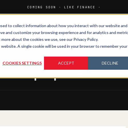
sed to collect information about how you interact with our website and
HOME
MEDIA
MAGAZINE
ove and customize your browsing experience and for analytics and metri
t more about the cookies we use, see our Privacy Policy.
is website. A single cookie will be used in your browser to remember your
COOKIES SETTINGS
ACCEPT
DECLINE
 se copie pas »