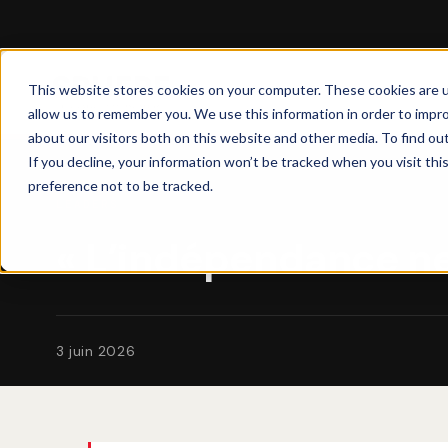
This website stores cookies on your computer. These cookies are u
allow us to remember you. We use this information in order to impr
about our visitors both on this website and other media. To find ou
If you decline, your information won’t be tracked when you visit th
preference not to be tracked.
LEADERS
« L’indépendance ne
3 juin 2026