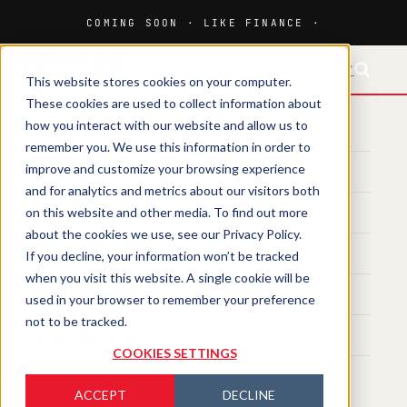
FR-CH
This website stores cookies on your computer.
These cookies are used to collect information about
how you interact with our website and allow us to
HOME
remember you. We use this information in order to
improve and customize your browsing experience
MEDIA
and for analytics and metrics about our visitors both
on this website and other media. To find out more
MAGAZINE
about the cookies we use, see our Privacy Policy.
If you decline, your information won’t be tracked
EVENTS
when you visit this website. A single cookie will be
TRAINING
used in your browser to remember your preference
not to be tracked.
SPHERE LAB
COOKIES SETTINGS
ACCEPT
DECLINE