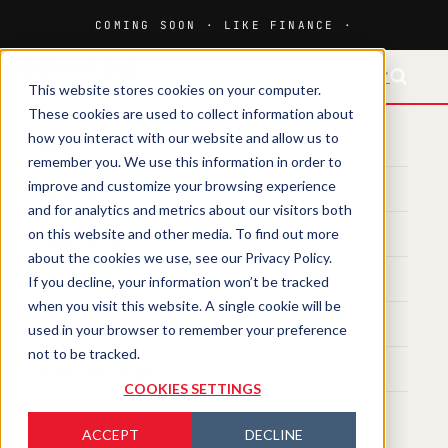
FR-CH
This website stores cookies on your computer.
These cookies are used to collect information about
how you interact with our website and allow us to
HOME
remember you. We use this information in order to
improve and customize your browsing experience
MEDIA
and for analytics and metrics about our visitors both
on this website and other media. To find out more
MAGAZINE
about the cookies we use, see our Privacy Policy.
If you decline, your information won’t be tracked
EVENTS
when you visit this website. A single cookie will be
TRAINING
used in your browser to remember your preference
not to be tracked.
SPHERE LAB
COOKIES SETTINGS
ACCEPT
DECLINE