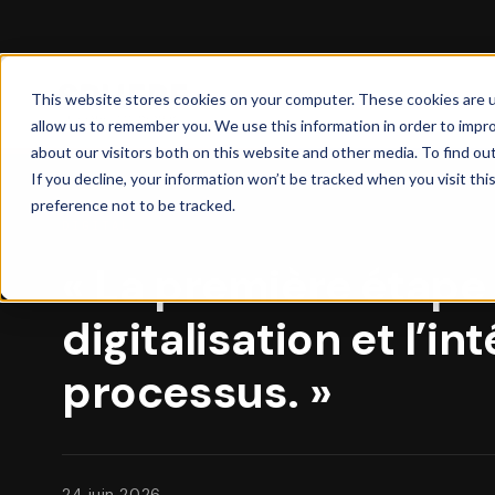
This website stores cookies on your computer. These cookies are u
allow us to remember you. We use this information in order to impr
about our visitors both on this website and other media. To find ou
If you decline, your information won’t be tracked when you visit th
preference not to be tracked.
DIGITAL
« La première étape n
digitalisation et l’in
processus. »
24 juin 2026