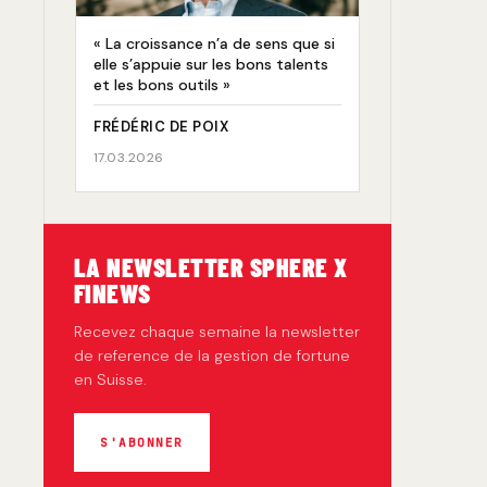
« La croissance n’a de sens que si
elle s’appuie sur les bons talents
et les bons outils »
FRÉDÉRIC DE POIX
17.03.2026
LA NEWSLETTER SPHERE X
FINEWS
Recevez chaque semaine la newsletter
de reference de la gestion de fortune
en Suisse.
S'ABONNER