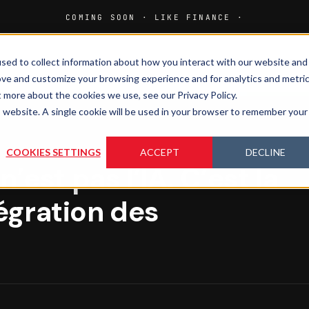
sed to collect information about how you interact with our website and
HOME
MEDIA
MAGAZINE
ove and customize your browsing experience and for analytics and metri
t more about the cookies we use, see our Privacy Policy.
is website. A single cookie will be used in your browser to remember your
COOKIES SETTINGS
ACCEPT
DECLINE
’est pas l’IA. C’est la
tégration des