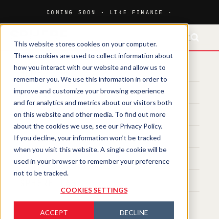
FR-CH
This website stores cookies on your computer.
These cookies are used to collect information about
how you interact with our website and allow us to
HOME
remember you. We use this information in order to
improve and customize your browsing experience
MEDIA
and for analytics and metrics about our visitors both
on this website and other media. To find out more
MAGAZINE
about the cookies we use, see our Privacy Policy.
If you decline, your information won’t be tracked
EVENTS
when you visit this website. A single cookie will be
TRAINING
used in your browser to remember your preference
not to be tracked.
SPHERE LAB
COOKIES SETTINGS
ACCEPT
DECLINE