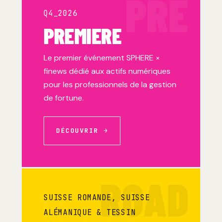
PRE
Q4_2026
PREMIERE
Le premier événement SPHERE ×
finews dédié aux actifs numériques
pour les professionnels de la gestion
de fortune.
DÉCOUVRIR →
ROAD
SUISSE ROMANDE, SUISSE
ALÉMANIQUE & TESSIN