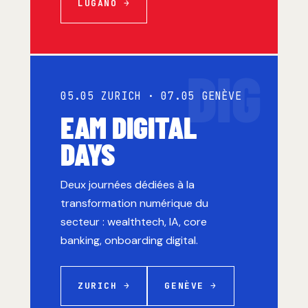
LUGANO →
DIG
05.05 ZURICH · 07.05 GENÈVE
EAM DIGITAL
DAYS
Deux journées dédiées à la
transformation numérique du
secteur : wealthtech, IA, core
banking, onboarding digital.
ZURICH →
GENÈVE →