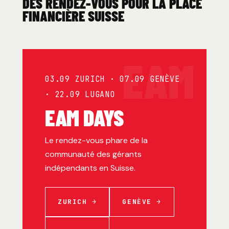
DES RENDEZ-VOUS POUR LA PLACE
FINANCIÈRE SUISSE
EAM
03.09 ZURICH · 07.09 GENÈVE
· 22.09 LUGANO
EAM DAYS
Le rendez-vous phare de la
communauté des gérants
indépendants en Suisse.
ZURICH →
GENÈVE →