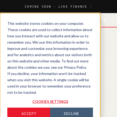
FR-CH
This website stores cookies on your computer.
These cookies are used to collect information about
how you interact with our website and allow us to
HOME
remember you. We use this information in order to
improve and customize your browsing experience
MEDIA
and for analytics and metrics about our visitors both
on this website and other media. To find out more
MAGAZINE
about the cookies we use, see our Privacy Policy.
If you decline, your information won’t be tracked
EVENTS
when you visit this website. A single cookie will be
TRAINING
used in your browser to remember your preference
not to be tracked.
SPHERE LAB
COOKIES SETTINGS
ACCEPT
DECLINE