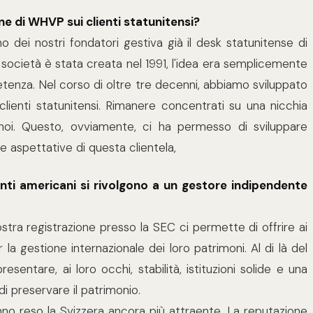
one di WHVP sui clienti statunitensi?
 uno dei nostri fondatori gestiva già il desk statunitense di
 società è stata creata nel 1991, l'idea era semplicemente
tenza. Nel corso di oltre tre decenni, abbiamo sviluppato
i clienti statunitensi. Rimanere concentrati su una nicchia
i. Questo, ovviamente, ci ha permesso di sviluppare
e aspettative di questa clientela,
lienti americani si rivolgono a un gestore indipendente
ostra registrazione presso la SEC ci permette di offrire ai
la gestione internazionale dei loro patrimoni. Al di là del
sentare, ai loro occhi, stabilità, istituzioni solide e una
di preservare il patrimonio.
anno reso la Svizzera ancora più attraente. La reputazione