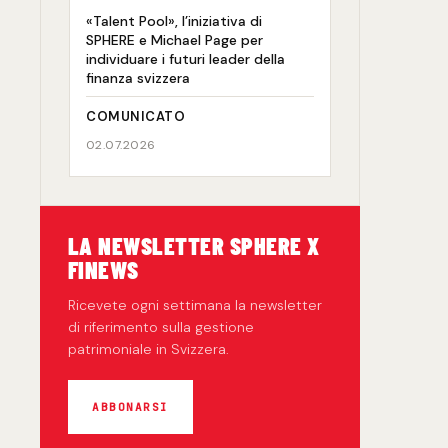
«Talent Pool», l’iniziativa di
SPHERE e Michael Page per
individuare i futuri leader della
finanza svizzera
COMUNICATO
02.07.2026
LA NEWSLETTER SPHERE X
FINEWS
Ricevete ogni settimana la newsletter
di riferimento sulla gestione
patrimoniale in Svizzera.
ABBONARSI