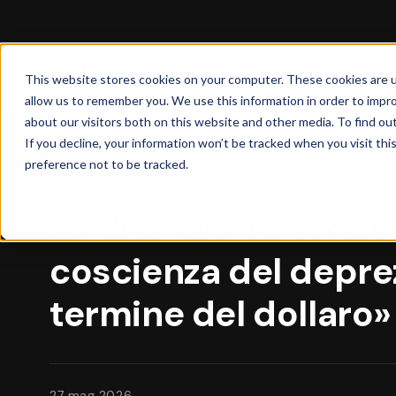
This website stores cookies on your computer. These cookies are u
allow us to remember you. We use this information in order to impr
about our visitors both on this website and other media. To find ou
If you decline, your information won’t be tracked when you visit th
preference not to be tracked.
CLIENTELA USA
«I clienti statunite
coscienza del depre
termine del dollaro»
27 mag 2026