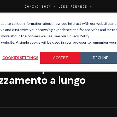
sed to collect information about how you interact with our website and
HOME
MEDIA
MAGAZINE
ove and customize your browsing experience and for analytics and metri
t more about the cookies we use, see our Privacy Policy.
is website. A single cookie will be used in your browser to remember your
COOKIES SETTINGS
ACCEPT
DECLINE
nsi stanno prendendo
zzamento a lungo