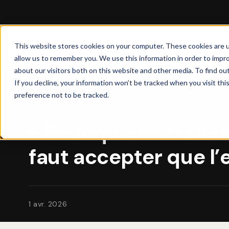
This website stores cookies on your computer. These cookies are u
allow us to remember you. We use this information in order to impr
about our visitors both on this website and other media. To find ou
If you decline, your information won’t be tracked when you visit th
preference not to be tracked.
WEALTH MANAGEMENT
« Pour qu’une transm
faut accepter que l’
1 avr. 2026