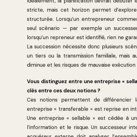
Idéalement, la planification devrait débuter e
stricte, mais cet horizon permet d’explor
structurée. Lorsqu’un entrepreneur commen
seul scénario — par exemple un successeu
lorsqu’un repreneur est identifié, rien ne gara
La succession nécessite donc plusieurs scéna
un tiers ou la transmission familiale, mais a
diminue et les risques de mauvaise exécutio
Vous distinguez entre une entreprise « sella
clés entre ces deux notions ?
Ces notions permettent de différencier 
entreprise « transferable » est reprise en in
Une entreprise « sellable » est cédée à un
l’information et le risque. Un successeur int
acquéreur externe doit analyser l’ensembl