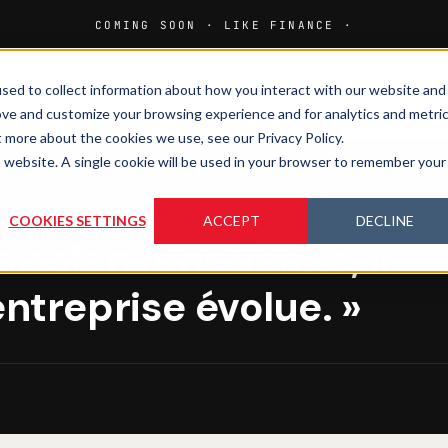
sed to collect information about how you interact with our website and
HOME
MEDIA
MAGAZINE
ove and customize your browsing experience and for analytics and metri
t more about the cookies we use, see our Privacy Policy.
is website. A single cookie will be used in your browser to remember your
COOKIES SETTINGS
ACCEPT
DECLINE
ission fonctionne, il
entreprise évolue. »