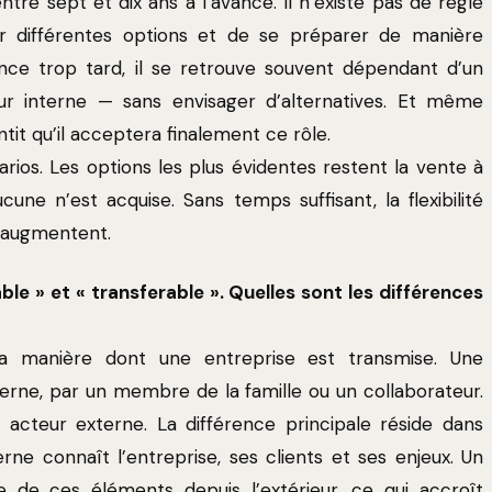
ntre sept et dix ans à l’avance. Il n’existe pas de règle
er différentes options et de se préparer de manière
ce trop tard, il se retrouve souvent dépendant d’un
r interne — sans envisager d’alternatives. Et même
ntit qu’il acceptera finalement ce rôle.
rios. Les options les plus évidentes restent la vente à
ucune n’est acquise. Sans temps suffisant, la flexibilité
n augmentent.
ble » et « transferable ». Quelles sont les différences
la manière dont une entreprise est transmise. Une
terne, par un membre de la famille ou un collaborateur.
 acteur externe. La différence principale réside dans
erne connaît l’entreprise, ses clients et ses enjeux. Un
e de ces éléments depuis l’extérieur, ce qui accroît