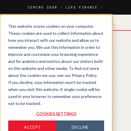
FR-CH
This website stores cookies on your computer.
These cookies are used to collect information about
how you interact with our website and allow us to
HOME
remember you. We use this information in order to
improve and customize your browsing experience
MEDIA
and for analytics and metrics about our visitors both
on this website and other media. To find out more
MAGAZINE
about the cookies we use, see our Privacy Policy.
If you decline, your information won’t be tracked
EVENTS
when you visit this website. A single cookie will be
TRAINING
used in your browser to remember your preference
not to be tracked.
SPHERE LAB
COOKIES SETTINGS
ACCEPT
DECLINE