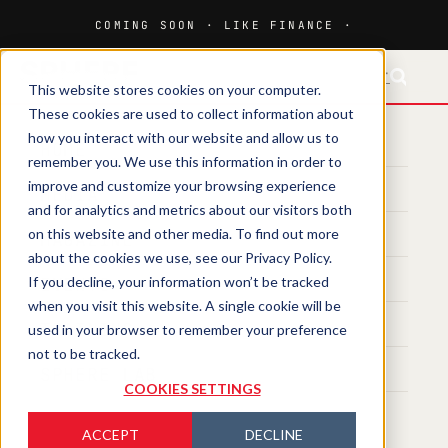
FR-CH
This website stores cookies on your computer.
These cookies are used to collect information about
how you interact with our website and allow us to
HOME
remember you. We use this information in order to
improve and customize your browsing experience
MEDIA
and for analytics and metrics about our visitors both
on this website and other media. To find out more
MAGAZINE
about the cookies we use, see our Privacy Policy.
If you decline, your information won’t be tracked
EVENTS
when you visit this website. A single cookie will be
TRAINING
used in your browser to remember your preference
not to be tracked.
SPHERE LAB
COOKIES SETTINGS
ACCEPT
DECLINE