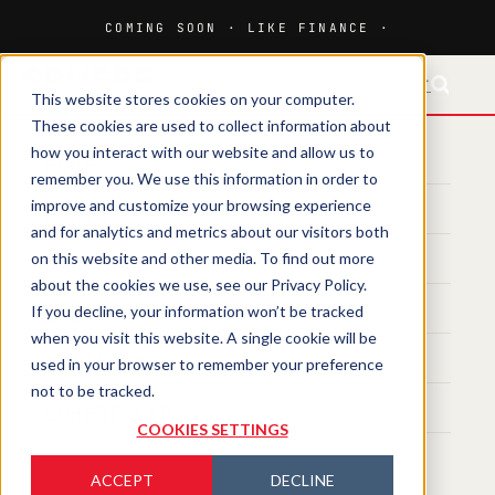
FR-CH
This website stores cookies on your computer.
These cookies are used to collect information about
how you interact with our website and allow us to
HOME
remember you. We use this information in order to
improve and customize your browsing experience
MEDIA
and for analytics and metrics about our visitors both
on this website and other media. To find out more
MAGAZINE
about the cookies we use, see our Privacy Policy.
If you decline, your information won’t be tracked
EVENTS
when you visit this website. A single cookie will be
TRAINING
used in your browser to remember your preference
not to be tracked.
SPHERE LAB
COOKIES SETTINGS
ACCEPT
DECLINE