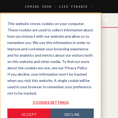
FR-CH
This website stores cookies on your computer.
These cookies are used to collect information about
how you interact with our website and allow us to
HOME
remember you. We use this information in order to
improve and customize your browsing experience
MEDIA
and for analytics and metrics about our visitors both
on this website and other media. To find out more
MAGAZINE
about the cookies we use, see our Privacy Policy.
If you decline, your information won’t be tracked
EVENTS
when you visit this website. A single cookie will be
TRAINING
used in your browser to remember your preference
not to be tracked.
SPHERE LAB
COOKIES SETTINGS
ACCEPT
DECLINE