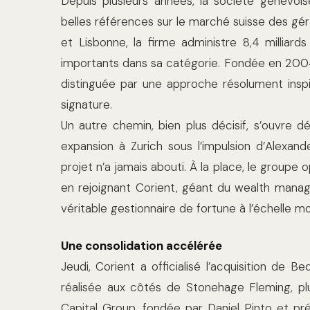
Depuis plusieurs années, la société genevo
belles références sur le marché suisse des g
et Lisbonne, la firme administre 8,4 milliard
importants dans sa catégorie. Fondée en 2004 p
distinguée par une approche résolument inspir
signature.
Un autre chemin, bien plus décisif, s’ouvre d
expansion à Zurich sous l’impulsion d’Alexand
projet n’a jamais abouti. À la place, le group
en rejoignant Corient, géant du wealth manag
véritable gestionnaire de fortune à l’échelle mo
Une consolidation accélérée
Jeudi, Corient a officialisé l’acquisition de Be
réalisée aux côtés de Stonehage Fleming, p
Capital Group, fondée par Daniel Pinto et pr