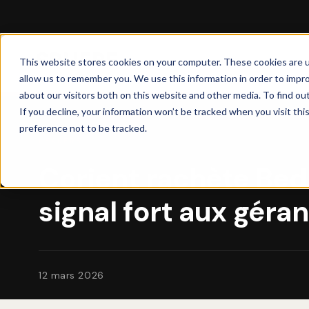
This website stores cookies on your computer. These cookies are u
allow us to remember you. We use this information in order to impr
about our visitors both on this website and other media. To find ou
If you decline, your information won’t be tracked when you visit th
preference not to be tracked.
LEADERS
Corient rachète Bed
signal fort aux géra
12 mars 2026