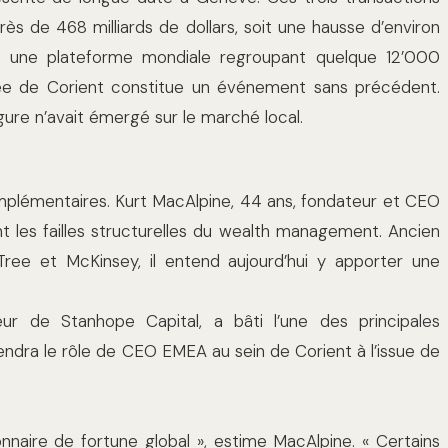
rès de 468 milliards de dollars, soit une hausse d’environ
 à une plateforme mondiale regroupant quelque 12’000
trée de Corient constitue un événement sans précédent.
re n’avait émergé sur le marché local.
complémentaires. Kurt MacAlpine, 44 ans, fondateur et CEO
nt les failles structurelles du wealth management. Ancien
Tree et McKinsey, il entend aujourd’hui y apporter une
ur de Stanhope Capital, a bâti l’une des principales
ndra le rôle de CEO EMEA au sein de Corient à l’issue de
ionnaire de fortune global », estime MacAlpine. « Certains