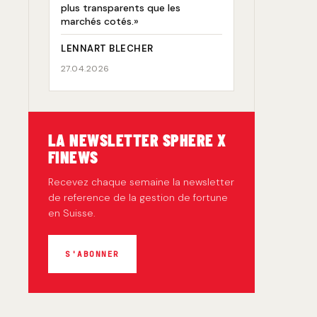
plus transparents que les
marchés cotés.»
LENNART BLECHER
27.04.2026
LA NEWSLETTER SPHERE X
FINEWS
Recevez chaque semaine la newsletter
de reference de la gestion de fortune
en Suisse.
S'ABONNER