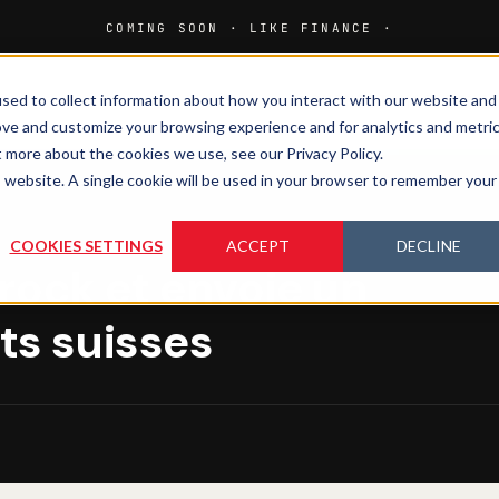
sed to collect information about how you interact with our website and
HOME
MEDIA
MAGAZINE
ove and customize your browsing experience and for analytics and metri
t more about the cookies we use, see our Privacy Policy.
is website. A single cookie will be used in your browser to remember your
COOKIES SETTINGS
ACCEPT
DECLINE
rock et envoie un
nts suisses