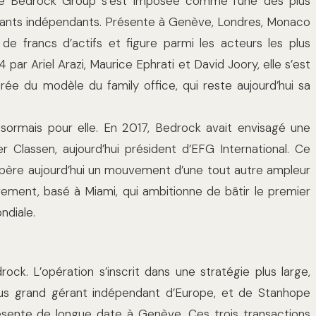
ise Bedrock Group s’est imposée comme l’une des plus
érants indépendants. Présente à Genève, Londres, Monaco
s de francs d’actifs et figure parmi les acteurs les plus
ar Ariel Arazi, Maurice Ephrati et David Joory, elle s’est
ée du modèle du family office, qui reste aujourd’hui sa
ésormais pour elle. En 2017, Bedrock avait envisagé une
er Classen, aujourd’hui président d’EFG International. Ce
e opère aujourd’hui un mouvement d’une tout autre ampleur
ement, basé à Miami, qui ambitionne de bâtir le premier
ndiale.
drock. L’opération s’inscrit dans une stratégie plus large,
lus grand gérant indépendant d’Europe, et de Stanhope
ésente de longue date à Genève. Ces trois transactions