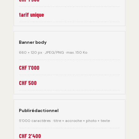
tarif unique
Banner body
660 × 120 px · JPEG/PNG · max. 150 Ko
CHF 1'000
CHF 500
Publirédactionnel
5'000 caractères · titre + accroche + photo + texte
CHF 2'400