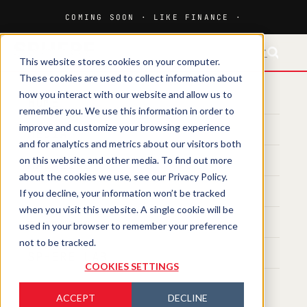
FR-CH
This website stores cookies on your computer.
These cookies are used to collect information about
how you interact with our website and allow us to
HOME
remember you. We use this information in order to
improve and customize your browsing experience
MEDIA
and for analytics and metrics about our visitors both
on this website and other media. To find out more
MAGAZINE
about the cookies we use, see our Privacy Policy.
If you decline, your information won’t be tracked
EVENTS
when you visit this website. A single cookie will be
TRAINING
used in your browser to remember your preference
not to be tracked.
SPHERE LAB
COOKIES SETTINGS
ACCEPT
DECLINE