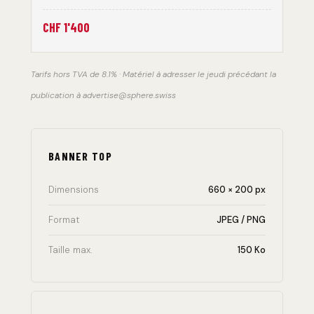
CHF 1'400
Tarifs hors TVA de 8.1% · Matériel à adresser le jeudi précédant la
publication à advertise@sphere.swiss
BANNER TOP
Dimensions
660 × 200 px
Format
JPEG / PNG
Taille max.
150 Ko