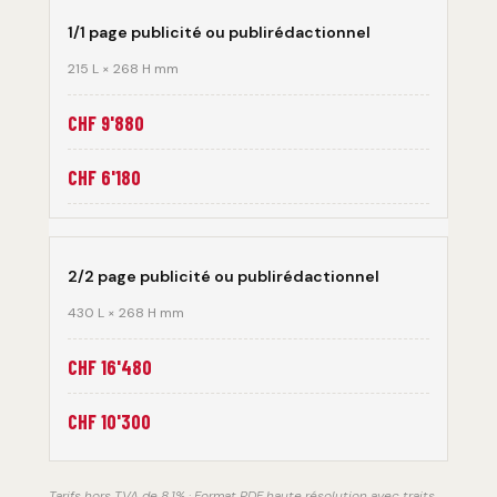
1/1 page publicité ou publirédactionnel
215 L × 268 H mm
CHF 9'880
CHF 6'180
2/2 page publicité ou publirédactionnel
430 L × 268 H mm
CHF 16'480
CHF 10'300
Tarifs hors TVA de 8.1% · Format PDF haute résolution avec traits