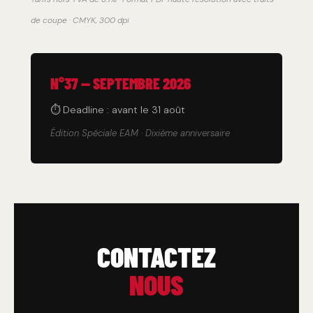
de coupe · CMYK, 300 dpi
N°37 — SEPTEMBRE 2026
⏱ Deadline : avant le 31 août
Édition Spéciale EAM · Dixième anniversaire
CONTACTEZ
NOUS