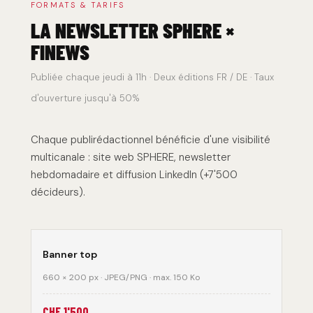
FORMATS & TARIFS
LA NEWSLETTER SPHERE ×
FINEWS
Publiée chaque jeudi à 11h · Deux éditions FR / DE · Taux
d'ouverture jusqu'à 50%
Chaque publirédactionnel bénéficie d'une visibilité
multicanale : site web SPHERE, newsletter
hebdomadaire et diffusion LinkedIn (+7'500
décideurs).
Banner top
660 × 200 px · JPEG/PNG · max. 150 Ko
CHF 1'500