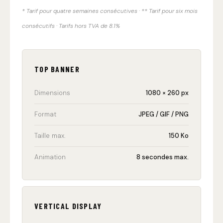
* Tarif pour quatre semaines consécutives · ** Tarif pour six mois
consécutifs · Tarifs hors TVA de 8.1%
TOP BANNER
Dimensions
1080 × 260 px
Format
JPEG / GIF / PNG
Taille max.
150 Ko
Animation
8 secondes max.
VERTICAL DISPLAY