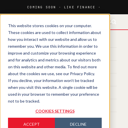
FR-CH
This website stores cookies on your computer.
These cookies are used to collect information about
how you interact with our website and allow us to
HOME
remember you. We use this information in order to
improve and customize your browsing experience
MEDIA
and for analytics and metrics about our visitors both
on this website and other media. To find out more
MAGAZINE
about the cookies we use, see our Privacy Policy.
If you decline, your information won’t be tracked
EVENTS
when you visit this website. A single cookie will be
TRAINING
used in your browser to remember your preference
not to be tracked.
SPHERE LAB
COOKIES SETTINGS
ACCEPT
DECLINE